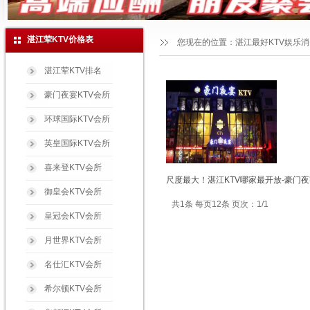
湛江荤KTV价格表
您现在的位置：
湛江最好KTV娱乐
湛江荤KTV排名
豪门夜宴KTV会所
环球国际KTV会所
英皇国际KTV会所
喜来登KTV会所
尺度最大！湛江KTV哪家最开放-豪门夜
御皇会KTV会所
共1条 每页12条 页次：1/1
皇冠会KTV会所
月世界KTV会所
名仕汇KTV会所
希尔顿KTV会所