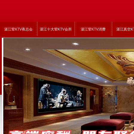
湛江荤KTV夜总会
湛江十大荤KTV会所
湛江荤KTV消费
湛江真空K