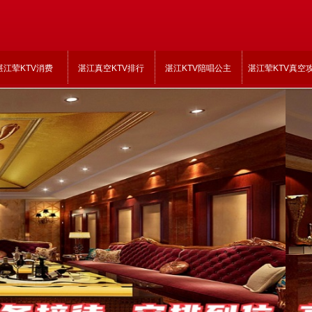
湛江荤KTV消费
湛江真空KTV排行
湛江KTV陪唱公主
湛江荤KTV真空