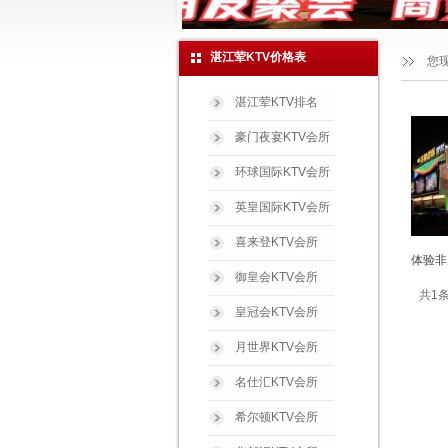
湛江荤KTV价格表
您
湛江荤KTV排名
豪门夜宴KTV会所
环球国际KTV会所
英皇国际KTV会所
喜来登KTV会所
体验非
御皇会KTV会所
共1条
皇冠会KTV会所
月世界KTV会所
名仕汇KTV会所
希尔顿KTV会所