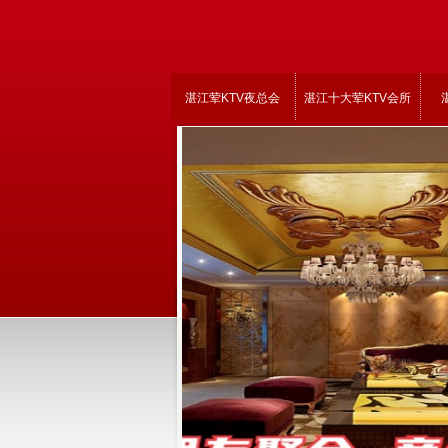
湛江荤KTV夜总会
湛江十大荤KTV会所